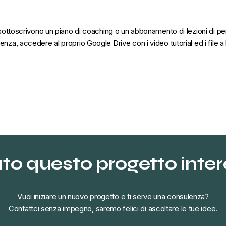
 sottoscrivono un piano di coaching o un abbonamento di lezioni di perso
za, accedere al proprio Google Drive con i video tutorial ed i file a l
ato questo progetto inte
Vuoi iniziare un nuovo progetto e ti serve una consulenza?
Contattci senza impegno, saremo felici di ascoltare le tue idee.